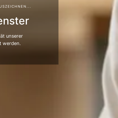
USZEICHNEN...
enster
tät unserer
t werden.